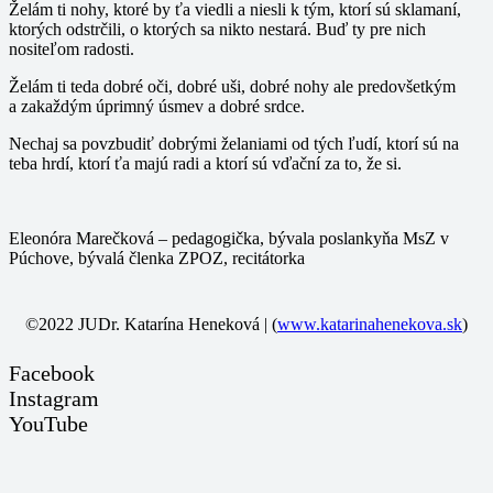
Želám ti nohy, ktoré by ťa viedli a niesli k tým, ktorí sú sklamaní,
ktorých odstrčili, o ktorých sa nikto nestará. Buď ty pre nich
nositeľom radosti.
Želám ti teda dobré oči, dobré uši, dobré nohy ale predovšetkým
a zakaždým úprimný úsmev a dobré srdce.
Nechaj sa povzbudiť dobrými želaniami od tých ľudí, ktorí sú na
teba hrdí, ktorí ťa majú radi a ktorí sú vďační za to, že si.
Eleonóra Marečková – pedagogička, bývala poslankyňa MsZ v
Púchove, bývalá členka ZPOZ, recitátorka
©2022 JUDr. Katarína Heneková | (
www.katarinahenekova.sk
)
Facebook
Instagram
YouTube