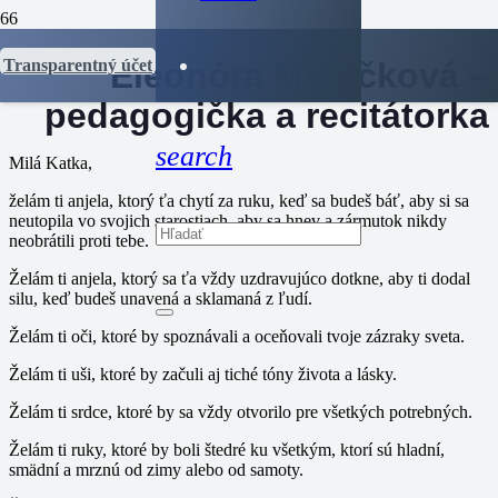
Eleonóra Marečková –
Transparentný účet
pedagogička a recitátorka
search
Milá Katka,
želám ti anjela, ktorý ťa chytí za ruku, keď sa budeš báť, aby si sa
neutopila vo svojich starostiach, aby sa hnev a zármutok nikdy
neobrátili proti tebe.
Želám ti anjela, ktorý sa ťa vždy uzdravujúco dotkne, aby ti dodal
silu, keď budeš unavená a sklamaná z ľudí.
Želám ti oči, ktoré by spoznávali a oceňovali tvoje zázraky sveta.
Želám ti uši, ktoré by začuli aj tiché tóny života a lásky.
Želám ti srdce, ktoré by sa vždy otvorilo pre všetkých potrebných.
Želám ti ruky, ktoré by boli štedré ku všetkým, ktorí sú hladní,
smädní a mrznú od zimy alebo od samoty.